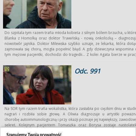
Do szpitala tym razem trafia młoda kobieta z silnym bólem brzucha, u które
Blanka z Homolką oraz doktor Trawińską - nową onkolożką – diagnozuj
nowotwór jajnika. Doktor Milewska szybko uznaje, że lekarka, która dotą
zajmowała się chorą, mogła popełnić błąd. A gdy dziewczyna wspomina 
tym mężowi pacjentki, dochodzi do tragedii… Z kolei Agata bierze w prac
wolne, by przygotować w domu pokój dla Mani i spotkać się z kuratork
małej. Doktor Woźnicka próbuje przy okazji dowiedzieć się czegoś także 
Odc. 991
bracie dziewczynki, który cierpi na autyzm i jest w specjalistycznym ośrodku
A następnego dnia Mania dołącza w końcu do swojej nowej rodziny
Tymczasem kolejną pacjentką doktora Konicy zostaje pani Basia – samotn
staruszka, która desperacko szuka w szpitalu towarzystwa.
Na SOR tym razem trafia wokalistka, która zasłabła po ciężkim dniu w studi
nagrań i rozbiła sobie głowę. A Oliwia diagnozuje u artystki poważn
chorobę autoimmunologiczną i przy okazji poznaje jej największy, zawodow
sekret. Kolejnym pacjentem Tomaszka oraz Borysa zostaje nastolatek
którego kolega uderzył w brzuch – i u którego badania wykazują pęknięci
Szanujemy Twoją prywatność
śledziony oraz szkorbut. A poza tym doktor Jacyno odkrywa, że matk