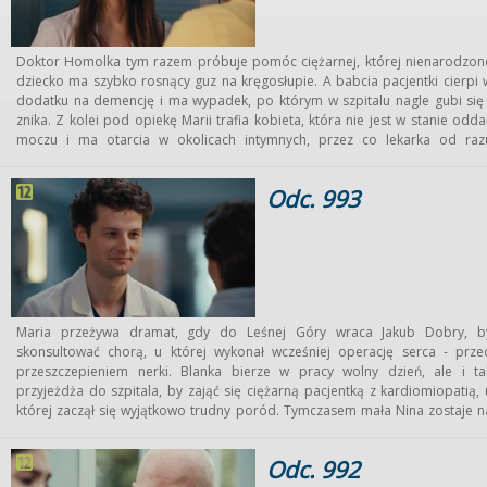
Doktor Homolka tym razem próbuje pomóc ciężarnej, której nienarodzon
dziecko ma szybko rosnący guz na kręgosłupie. A babcia pacjentki cierpi 
dodatku na demencję i ma wypadek, po którym w szpitalu nagle gubi się 
znika. Z kolei pod opiekę Marii trafia kobieta, która nie jest w stanie odda
moczu i ma otarcia w okolicach intymnych, przez co lekarka od raz
podejrzewa, że chora padła ofiarą gwałtu i że jej oprawcą jest zaborczy mąż
Tymczasem Oliwia domyśla się, że doktor Malewicz również jest ofiar
Odc. 993
przemocy seksualnej i postanawia o tym z koleżanką szczerze porozmawiać
Profesor Falkowicz w końcu odkrywa, że powstała zabawna aplikacj
diagnostyczna, do której użyto jego głosu…
Maria przeżywa dramat, gdy do Leśnej Góry wraca Jakub Dobry, b
skonsultować chorą, u której wykonał wcześniej operację serca - prze
przeszczepieniem nerki. Blanka bierze w pracy wolny dzień, ale i ta
przyjeżdża do szpitala, by zająć się ciężarną pacjentką z kardiomiopatią, 
której zaczął się wyjątkowo trudny poród. Tymczasem mała Nina zostaje n
cały dzień pod opieką Maria i zaczyna nagle gorączkować. A gdy Milewsk
przywozi córkę na badania, doktor Tretter urządza mu ojcowski
Odc. 992
przesłuchanie...