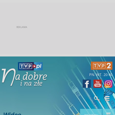
PN. WT. 20:40
Wideo
zwiastuny