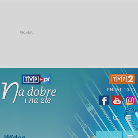
PN. WT. 20:40
Wideo
zwiastuny