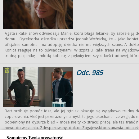
SOR.
Agata i Rafał znów odwiedzają Manię, która błaga lekarkę, by zabrała ją d
domu... Dyrektorka ośrodka uprzedza jednak Woźnicką, że – jako kobiet
oficjalnie samotna - na adopcję dziecka nie ma większych szans. A dokto
Konica reaguje na to oświadczynami. W szpitalu Rafał trafia na wyjątkow
trudną pacjentkę - młodą kobietę z pęknięciem szyjki kości udowej, które
organizm zniszczyła niewłaściwa dieta i ślepa wiara w naturopatię
Tymczasem Blanka musi pomóc ciężarnej, u której diagnozuje sta
Odc. 985
przedrzucawkowy, a do tego poznaje w pracy Zuzę – dziewczynę, któr
właśnie poroniła i z którą lekarka szybko się zaprzyjaźnia. Mario awaryjni
pomaga żonie w opiece nad Niną i znów ukochaną zaskakuje...
Bart próbuje pomóc Idze, ale jej tętniak okazuje się wyjątkowo trudny d
zoperowania. Aleś jest przerażony na myśl, że jego ukochana - ze względu n
popełniony na dyżurze błąd – może nie tylko stracić pracę, ale też trafić n
nowo do więzienia. Zdesperowany, doktor Zagajewski postanawia odnaleź
Klemi i zmusić dziewczynę, by przyznała się do podania Kaczorowskie
Szanujemy Twoją prywatność
narkotyku. „Przyjaciółka” lekarki jednak znika i to w dodatku razem ze swoj