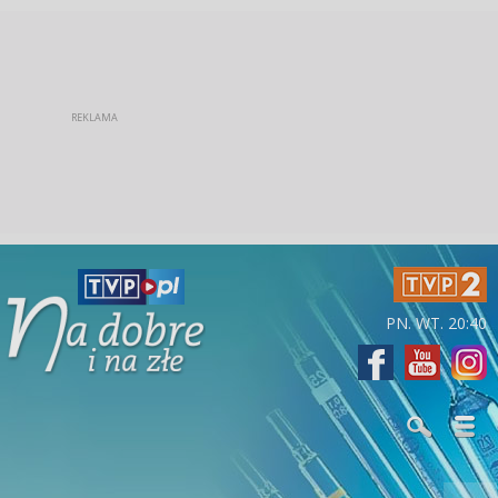
PN. WT. 20:40