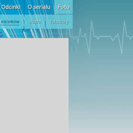
Odcinki
O serialu
Foto
z odcinków
ekstra
fotostory