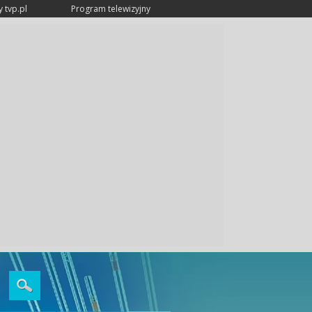
 tvp.pl
Program telewizyjny