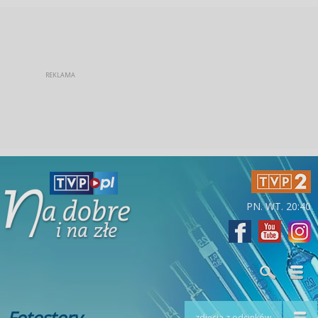
PN. WT. 20:40
Fotostory
zdjęcia z odcinków