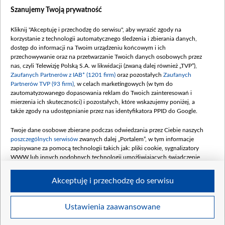
Zobacz również
Szanujemy Twoją prywatność
Kliknij "Akceptuję i przechodzę do serwisu", aby wyrazić zgody na
korzystanie z technologii automatycznego śledzenia i zbierania danych,
dostęp do informacji na Twoim urządzeniu końcowym i ich
przechowywanie oraz na przetwarzanie Twoich danych osobowych przez
nas, czyli Telewizję Polską S.A. w likwidacji (zwaną dalej również „TVP”),
Zaufanych Partnerów z IAB* (1201 firm)
oraz pozostałych
Zaufanych
Partnerów TVP (93 firm)
, w celach marketingowych (w tym do
zautomatyzowanego dopasowania reklam do Twoich zainteresowań i
mierzenia ich skuteczności) i pozostałych, które wskazujemy poniżej, a
Pobudka
Lekarz starej daty
także zgody na udostępnianie przez nas identyfikatora PPID do Google.
Blanka nie potrafi...
Profesor Falkowicz w...
Twoje dane osobowe zbierane podczas odwiedzania przez Ciebie naszych
poszczególnych serwisów
zwanych dalej „Portalem”, w tym informacje
Komentarze
zapisywane za pomocą technologii takich jak: pliki cookie, sygnalizatory
WWW lub innych podobnych technologii umożliwiających świadczenie
dopasowanych i bezpiecznych usług, personalizację treści oraz reklam,
udostępnianie funkcji mediów społecznościowych oraz analizowanie ruchu
Akceptuję i przechodzę do serwisu
w Internecie.
Twoje dane osobowe zbierane podczas odwiedzania przez Ciebie
Ustawienia zaawansowane
BIP
regulamin tvp.pl
pomoc
polityka prywatności
moje
poszczególnych serwisów
na Portalu, takie jak adresy IP, identyfikatory
zgody
redakcja
newsletter
kontakt
Twoich urządzeń końcowych i identyfikatory plików cookie, informacje o