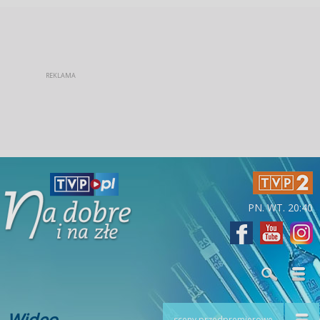
PN. WT. 20:40
Wideo
sceny przedpremierowe