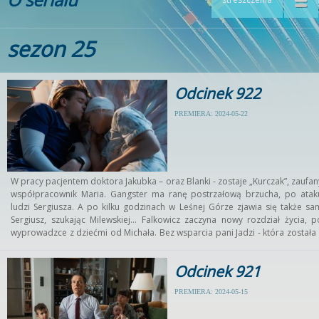
sezon 25
Odcinek 922
PREMIERA: 2024-05-22
W pracy pacjentem doktora Jakubka – oraz Blanki - zostaje „Kurczak”, zaufan
współpracownik Maria. Gangster ma ranę postrzałową brzucha, po atak
ludzi Sergiusza. A po kilku godzinach w Leśnej Górze zjawia się także sa
Sergiusz, szukając Milewskiej… Falkowicz zaczyna nowy rozdział życia, p
wyprowadzce z dziećmi od Michała. Bez wsparcia pani Jadzi - która została 
Wilczewskim, by zaopiekować się Czarkiem – profesor nie radzi sobie jedna
za dobrze. A gosposia, przepracowana, trafia nagle do szpitala p
Odcinek 921
niebezpiecznym omdleniu. Tymczasem Martyna zostaje pacjentk
Markiewicza oraz Asi i – za namową Tadka - zgadza się w końcu na biopsj
PREMIERA: 2024-05-15
nowej zmiany w mózgu...