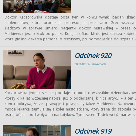
Doktor Kaczorowska dostaje poza tym w końcu wyniki badań skład
suplementów, które produkuje profesor, a prokurator Grec wszczyn
śledztwo w sprawie śmierci pacjentki doktor Murawskiej – przez c
Markiewicz jest o krok od paniki. Kolejną ofiarą kliniki jest starsza kobieta
która głośno oskarża personel o oszustwo, po pomoc jedzie do szpitala 
Leśnej Górze i na miejscu trafia właśnie na Igę.Tymczasem Falkowicz ty
razem ostro ściera się z Michałem, bo nie wierzy, że kolega po załamani
Odcinek 920
wrócił w pełni do zdrowia i uparcie nie zgadza się, by Wilczewsk
samodzielnie operował.
PREMIERA: 2024-05-08
Kaczorowska jednak się nie poddaje i donosi o wszystkim dziennikarzowi
którzy kilka lat wcześniej napisał już o podejrzanej klinice artykuł – a ten 
końcu odkrywa, że ze sprawą jest powiązany także Markiewicz. Na dyżurz
młoda lekarka zajmuje się z kolei nastolatkiem, który trafia do szpitala p
ostrej bójce i pod wpływem narkotyków. Tymczasem Tadek wciąż martwi si
o Martynę, która uparcie odmawia poddania się badaniom i ewentualnem
leczeniu raka. A ojciec dziewczyny błaga Boruckiego, by nakłonił ją d
Odcinek 919
powrotu do szpitala, wyznaje lekarzowi, jak bardzo się jego córce podoba… 