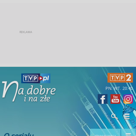
PN. WT. 20:40
O serialu
streszczenia