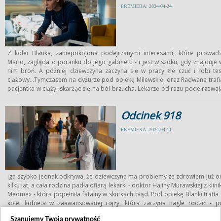
sugeruje, że powinien umówić się z chorą na „randkę”.
PREMIERA: 2024-04-24
Z kolei Blanka, zaniepokojona podejrzanymi interesami, które prowadz
Mario, zagląda o poranku do jego gabinetu - i jest w szoku, gdy znajduje 
nim broń. A później dziewczyna zaczyna się w pracy źle czuć i robi tes
ciążowy...Tymczasem na dyżurze pod opiekę Milewskiej oraz Radwana trafi
pacjentka w ciąży, skarżąc się na ból brzucha. Lekarze od razu podejrzewaj
zapalenie wyrostka robaczkowego. A tuż przed operacją pojawiają si
„komplikacje”, bo na oddziale zjawia się nie tylko mąż chorej, ale także je
Odcinek 918
kochanek i obaj zaczynają się kłócić o to, kto jest ojcem dziecka. W trakci
zabiegu pacjentka dostaje nagle krwotoku… Poza tym na neurologię powrac
PREMIERA: 2024-04-11
Martyna – nastolatka po operacji guza mózgu, która zasłabła w szkole
Tomaszek podejrzewa od razu u dziewczyny nawrót nowotworu. A Martyn
wyznaje przyjaciółce, która odwiedza ją w szpitalu, że wciąż podkochuje się 
doktorze Boruckim...
Iga szybko jednak odkrywa, że dziewczyna ma problemy ze zdrowiem już o
kilku lat, a cała rodzina padła ofiarą lekarki - doktor Haliny Murawskiej z klinik
Medmex - która popełniła fatalny w skutkach błąd. Pod opiekę Blanki trafia 
kolei kobieta w zaawansowanej ciąży, która zaczyna nagle rodzić - p
wypadku samochodowym. A gdy pacjentka wyznaje, że próbowała uciec o
Szanujemy Twoją prywatność
agresywnego męża, lekarka nie tylko ją w szpitalu przed brutalem ukrywa, al