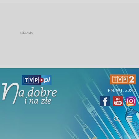
PN. WT. 20:40