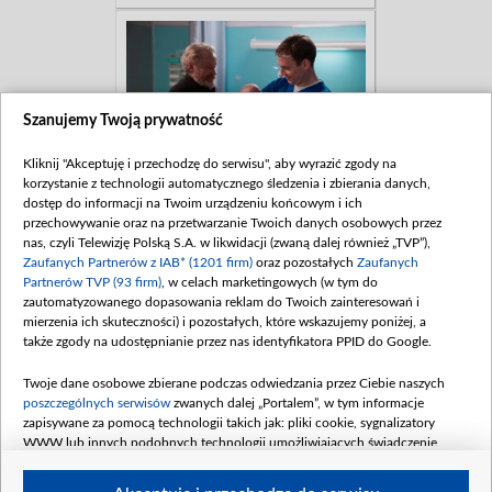
Szanujemy Twoją prywatność
Kliknij "Akceptuję i przechodzę do serwisu", aby wyrazić zgody na
korzystanie z technologii automatycznego śledzenia i zbierania danych,
dostęp do informacji na Twoim urządzeniu końcowym i ich
przechowywanie oraz na przetwarzanie Twoich danych osobowych przez
nas, czyli Telewizję Polską S.A. w likwidacji (zwaną dalej również „TVP”),
Zaufanych Partnerów z IAB* (1201 firm)
oraz pozostałych
Zaufanych
Partnerów TVP (93 firm)
, w celach marketingowych (w tym do
zautomatyzowanego dopasowania reklam do Twoich zainteresowań i
mierzenia ich skuteczności) i pozostałych, które wskazujemy poniżej, a
także zgody na udostępnianie przez nas identyfikatora PPID do Google.
Twoje dane osobowe zbierane podczas odwiedzania przez Ciebie naszych
poszczególnych serwisów
zwanych dalej „Portalem”, w tym informacje
zapisywane za pomocą technologii takich jak: pliki cookie, sygnalizatory
WWW lub innych podobnych technologii umożliwiających świadczenie
dopasowanych i bezpiecznych usług, personalizację treści oraz reklam,
udostępnianie funkcji mediów społecznościowych oraz analizowanie ruchu