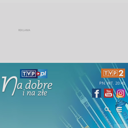
PN. WT. 20:40