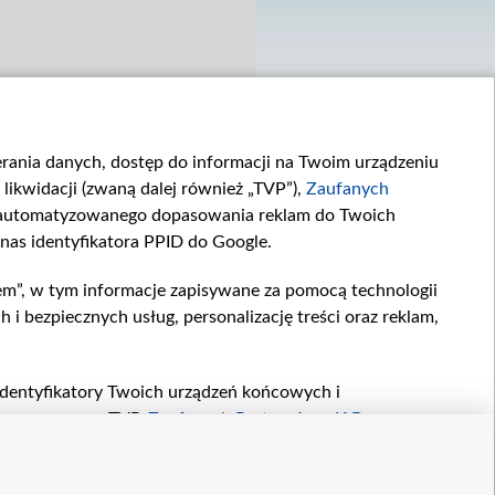
ierania danych, dostęp do informacji na Twoim urządzeniu
likwidacji (zwaną dalej również „TVP”),
Zaufanych
zautomatyzowanego dopasowania reklam do Twoich
 nas identyfikatora PPID do Google.
em”, w tym informacje zapisywane za pomocą technologii
 bezpiecznych usług, personalizację treści oraz reklam,
, identyfikatory Twoich urządzeń końcowych i
twarzane przez TVP,
Zaufanych Partnerów z IAB
oraz
zeniu lub dostęp do nich, wyboru podstawowych reklam,
reści, wyboru spersonalizowanych treści, pomiaru
etter
kontakt