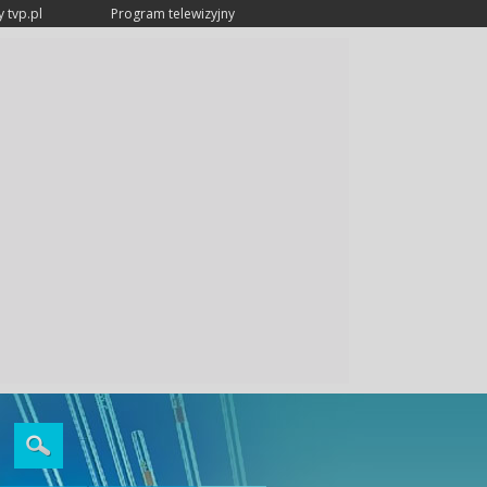
 tvp.pl
Program telewizyjny