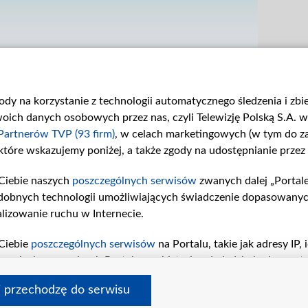
gody na korzystanie z technologii automatycznego śledzenia i zb
ch danych osobowych przez nas, czyli Telewizję Polską S.A. w 
Partnerów TVP (93 firm)
, w celach marketingowych (w tym do 
 które wskazujemy poniżej, a także zgody na udostępnianie przez
Ciebie naszych
poszczególnych serwisów
zwanych dalej „Portal
dobnych technologii umożliwiających świadczenie dopasowanych i
lizowanie ruchu w Internecie.
«
1
...
6
7
»
Ciebie
poszczególnych serwisów
na Portalu, takie jak adresy IP
iwaniach w serwisach Portalu czy historia odwiedzin będą prze
tępujących celów i funkcji: przechowywania informacji na urząd
i przechodzę do serwisu
sonalizowanych reklam, tworzenia profilu spersonalizowanych t
 tvp.pl
pomoc
polityka prywatności
moje zgody
redakcja
newsl