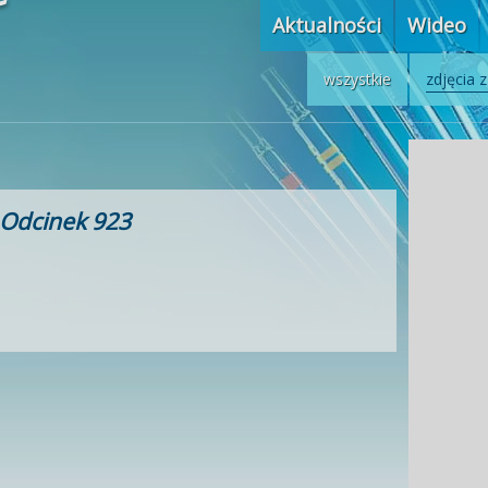
Aktualności
Wideo
wszystkie
zdjęcia 
Odcinek 923