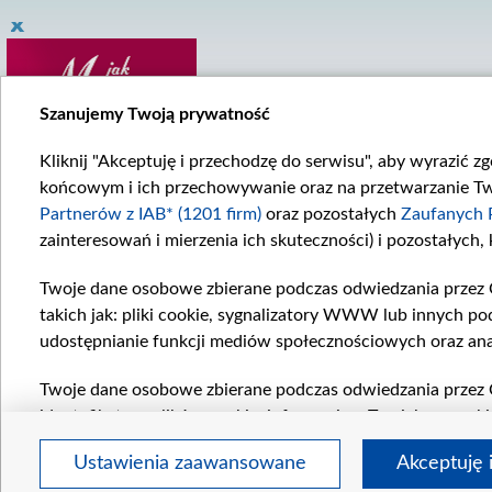
Szanujemy Twoją prywatność
Kliknij "Akceptuję i przechodzę do serwisu", aby wyrazić z
końcowym i ich przechowywanie oraz na przetwarzanie Twoi
Partnerów z IAB* (1201 firm)
oraz pozostałych
Zaufanych 
zainteresowań i mierzenia ich skuteczności) i pozostałych,
Twoje dane osobowe zbierane podczas odwiedzania przez 
takich jak: pliki cookie, sygnalizatory WWW lub innych po
udostępnianie funkcji mediów społecznościowych oraz ana
Twoje dane osobowe zbierane podczas odwiedzania przez 
identyfikatory plików cookie, informacje o Twoich wyszuk
pozostałych
Zaufanych Partnerów TVP
dla realizacji nas
Ustawienia zaawansowane
Akceptuję 
wyboru spersonalizowanych reklam, tworzenia profilu sper
regulamin