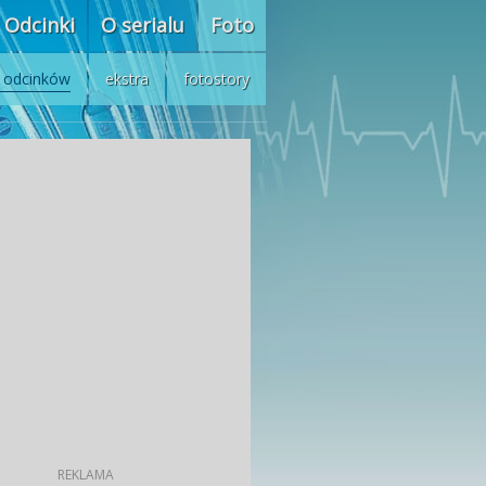
Odcinki
O serialu
Foto
z odcinków
ekstra
fotostory