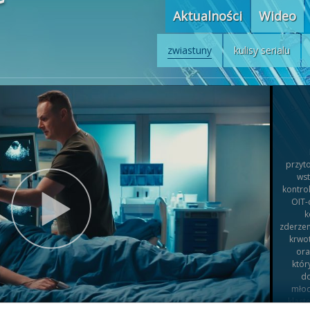
Aktualności
Wideo
zwiastuny
kulisy serialu
przyto
wst
kontro
OIT-
k
zderzen
krwot
ora
któr
do
młod
klast