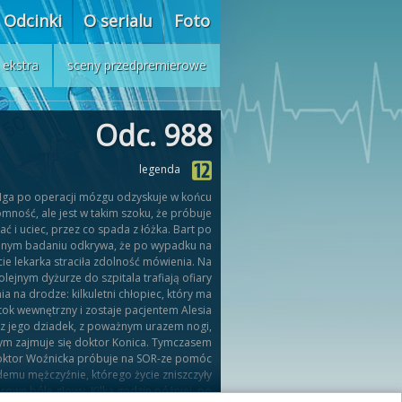
Odcinki
O serialu
Foto
ekstra
sceny przedpremierowe
Odc. 988
legenda
Iga po operacji mózgu odzyskuje w końcu
mność, ale jest w takim szoku, że próbuje
ać i uciec, przez co spada z łóżka. Bart po
lnym badaniu odkrywa, że po wypadku na
cie lekarka straciła zdolność mówienia. Na
olejnym dyżurze do szpitala trafiają ofiary
ia na drodze: kilkuletni chłopiec, który ma
ok wewnętrzny i zostaje pacjentem Alesia
z jego dziadek, z poważnym urazem nogi,
ym zajmuje się doktor Konica. Tymczasem
ktor Woźnicka próbuje na SOR-ze pomóc
emu mężczyźnie, którego życie zniszczyły
erowe bóle głowy. Kilka godzin później, po