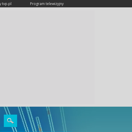
 tvp.pl
Program telewizyjny