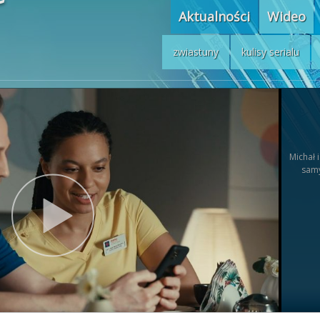
Aktualności
Wideo
zwiastuny
kulisy serialu
Michał 
samy