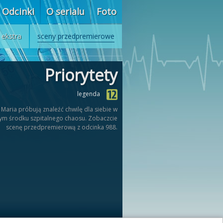
Odcinki
O serialu
Foto
ekstra
sceny przedpremierowe
Priorytety
legenda
i Maria próbują znaleźć chwilę dla siebie w
m środku szpitalnego chaosu. Zobaczcie
scenę przedpremierową z odcinka 988.