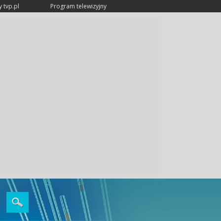
 tvp.pl
Program telewizyjny