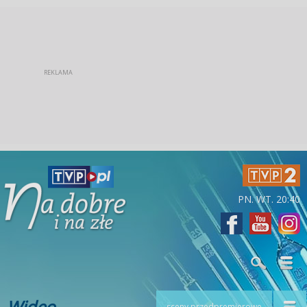
PN. WT. 20:40
Wideo
sceny przedpremierowe