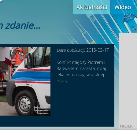
Aktualności
Wideo
m zdanie…
Data publikacji:
2015-03-17
Konflikt między Piotrem i
Radwanem narasta, obaj
lekarze unikają wspólnej
pracy…
ięściami!