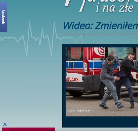
Wideo: Zmieniłe
Aż w końcu Gawryło rzuca się na rywala z p