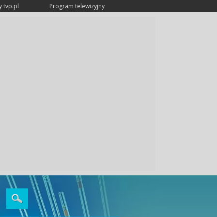
 tvp.pl
Program telewizyjny