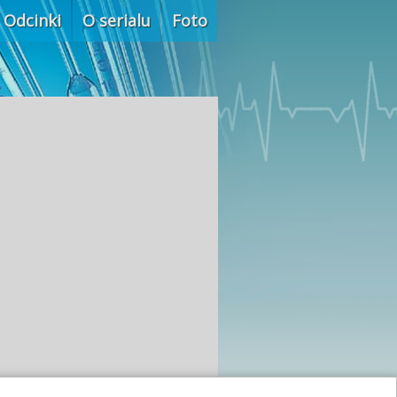
Odcinki
O serialu
Foto