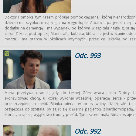
Doktor Homolka tym razem próbuje pomóc ciężarnej, której nienarodzon
dziecko ma szybko rosnący guz na kręgosłupie. A babcia pacjentki cierpi 
dodatku na demencję i ma wypadek, po którym w szpitalu nagle gubi się 
znika. Z kolei pod opiekę Marii trafia kobieta, która nie jest w stanie odda
moczu i ma otarcia w okolicach intymnych, przez co lekarka od raz
podejrzewa, że chora padła ofiarą gwałtu i że jej oprawcą jest zaborczy mąż
Tymczasem Oliwia domyśla się, że doktor Malewicz również jest ofiar
Odc. 993
przemocy seksualnej i postanawia o tym z koleżanką szczerze porozmawiać
Profesor Falkowicz w końcu odkrywa, że powstała zabawna aplikacj
diagnostyczna, do której użyto jego głosu…
Maria przeżywa dramat, gdy do Leśnej Góry wraca Jakub Dobry, b
skonsultować chorą, u której wykonał wcześniej operację serca - prze
przeszczepieniem nerki. Blanka bierze w pracy wolny dzień, ale i ta
przyjeżdża do szpitala, by zająć się ciężarną pacjentką z kardiomiopatią, 
której zaczął się wyjątkowo trudny poród. Tymczasem mała Nina zostaje n
cały dzień pod opieką Maria i zaczyna nagle gorączkować. A gdy Milewsk
przywozi córkę na badania, doktor Tretter urządza mu ojcowski
Odc. 992
przesłuchanie...