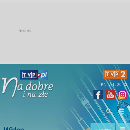
PN. WT. 20:40
Wideo
zwiastuny