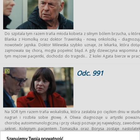
Do szpitala tym razem trafia młoda kobieta z silnym bólem brzucha, u które
Blanka z Homolką oraz doktor Trawińską - nową onkolożką – diagnozuj
nowotwór jajnika. Doktor Milewska szybko uznaje, że lekarka, która dotą
zajmowała się chorą, mogła popełnić błąd. A gdy dziewczyna wspomina 
tym mężowi pacjentki, dochodzi do tragedii… Z kolei Agata bierze w prac
wolne, by przygotować w domu pokój dla Mani i spotkać się z kuratork
małej. Doktor Woźnicka próbuje przy okazji dowiedzieć się czegoś także 
Odc. 991
bracie dziewczynki, który cierpi na autyzm i jest w specjalistycznym ośrodku
A następnego dnia Mania dołącza w końcu do swojej nowej rodziny
Tymczasem kolejną pacjentką doktora Konicy zostaje pani Basia – samotn
staruszka, która desperacko szuka w szpitalu towarzystwa.
Na SOR tym razem trafia wokalistka, która zasłabła po ciężkim dniu w studi
nagrań i rozbiła sobie głowę. A Oliwia diagnozuje u artystki poważn
chorobę autoimmunologiczną i przy okazji poznaje jej największy, zawodow
sekret. Kolejnym pacjentem Tomaszka oraz Borysa zostaje nastolatek
którego kolega uderzył w brzuch – i u którego badania wykazują pęknięci
Szanujemy Twoją prywatność
śledziony oraz szkorbut. A poza tym doktor Jacyno odkrywa, że matk