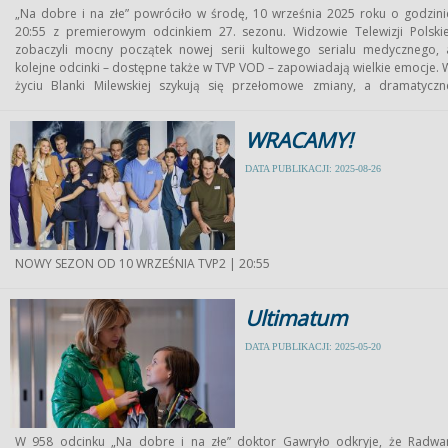
„Na dobre i na złe” powróciło w środę, 10 września 2025 roku o godzini
20:55 z premierowym odcinkiem 27. sezonu. Widzowie Telewizji Polskie
zobaczyli mocny początek nowej serii kultowego serialu medycznego, 
kolejne odcinki – dostępne także w TVP VOD – zapowiadają wielkie emocje. 
życiu Blanki Milewskiej szykują się przełomowe zmiany, a dramatyczn
wydarzenia w Leśnej Górze mogą całkowicie odmienić losy bohaterów.
WRACAMY!
DATA PUBLIKACJI: 2025-08-26
NOWY SEZON OD 10 WRZEŚNIA TVP2 | 20:55
Ultimatum
DATA PUBLIKACJI: 2025-05-20
W 958 odcinku „Na dobre i na złe” doktor Gawryło odkryje, że Radwa