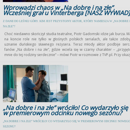
Wprowadzi chaos w „Na dobre i na złe”.
Wcześniej grał u Vinterberga [NASZ WYWIAD]
Z DANII DO LEŚNEJ GÓRY. KIM JEST PRZYSTOJNY AKTOR, KTÓRY NAMIESZA W „NA DOBRE 
NA ZŁE”?
Choć niedawno skończył studia teatralne, Piotr Gadomski idzie jak burza. M
na koncie role nie tylko w głośnych polskich serialach, ale także zdoby
uznanie duńskiego sławnego reżysera. Teraz młody aktor podbije serc
fanów „Na dobre i na złe”, gdzie wciela się w czarny charakter – „przyjęt
mnie do tej rodziny serdecznie” – mówi Piotr w rozmowie z TVP.pl. Przy okazj
zdradza nam kulisy pracy na planach kultowych produkcji Telewizji Polskiej.
„Na dobre i na złe” wróciło! Co wydarzyło się
w premierowym odcinku nowego sezonu?
„NA DOBRE I NA ZŁE” WRÓCIŁO! CO WYDARZYŁO SIĘ W PREMIEROWYM ODCINKU NOWEG
SEZONU?