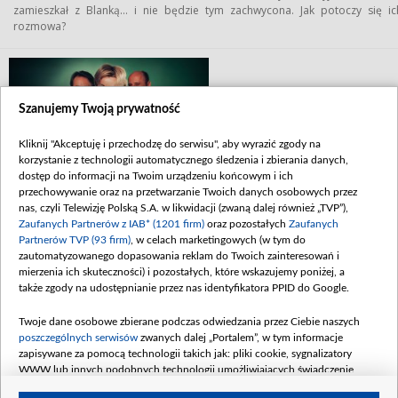
zamieszkał z Blanką… i nie będzie tym zachwycona. Jak potoczy się ic
rozmowa?
Szanujemy Twoją prywatność
Kliknij "Akceptuję i przechodzę do serwisu", aby wyrazić zgody na
korzystanie z technologii automatycznego śledzenia i zbierania danych,
dostęp do informacji na Twoim urządzeniu końcowym i ich
„Na dobre i na złe” przez całą dobę w TVP
przechowywanie oraz na przetwarzanie Twoich danych osobowych przez
VOD. Zobacz 500 pierwszych odcinków!
nas, czyli Telewizję Polską S.A. w likwidacji (zwaną dalej również „TVP”),
Zaufanych Partnerów z IAB* (1201 firm)
oraz pozostałych
Zaufanych
„NA DOBRE I NA ZŁE” W TVP VOD. 500 PIERWSZYCH ODCINKÓW W KANALE FAST
Partnerów TVP (93 firm)
, w celach marketingowych (w tym do
14 kwietnia w TVP VOD ruszył pierwszy spersonalizowany kanał typu FAST
zautomatyzowanego dopasowania reklam do Twoich zainteresowań i
Jest on dedykowany serialowi „Na dobre i na złe” – jednemu z największyc
mierzenia ich skuteczności) i pozostałych, które wskazujemy poniżej, a
hitów Telewizji Polskiej. To nie lada gratka dla fanów serii, którzy mog
także zgody na udostępnianie przez nas identyfikatora PPID do Google.
obejrzeć 500 archiwalnych i dotychczas niepublikowanych w bibliotece TV
VOD odcinków. Wspólnie przenieśmy się w czasie do początku serialu!
Twoje dane osobowe zbierane podczas odwiedzania przez Ciebie naszych
poszczególnych serwisów
zwanych dalej „Portalem”, w tym informacje
zapisywane za pomocą technologii takich jak: pliki cookie, sygnalizatory
WWW lub innych podobnych technologii umożliwiających świadczenie
«
1
2
...
275
»
dopasowanych i bezpiecznych usług, personalizację treści oraz reklam,