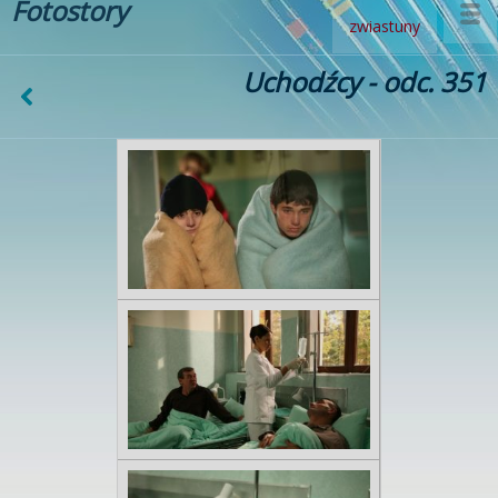
Fotostory
zwiastuny
Uchodźcy - odc. 351