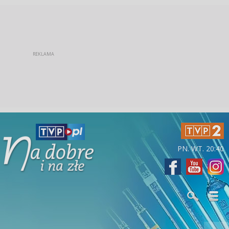
PN. WT. 20:40