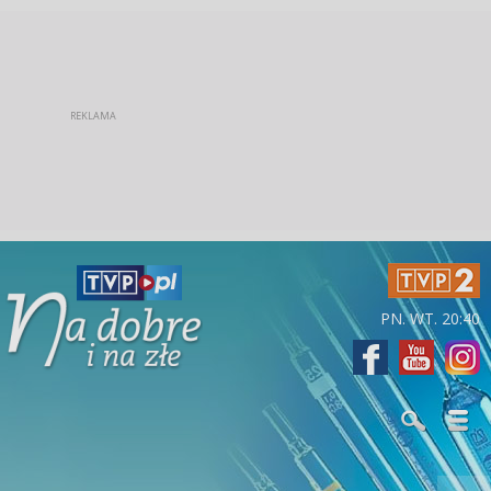
PN. WT. 20:40