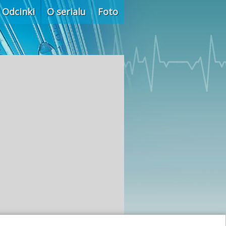
Odcinki
O serialu
Foto