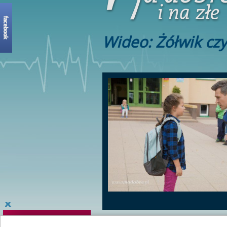
Wideo: Żółwik czy
I z dnia na dzień coraz lepiej radzi sobie 