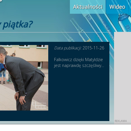
Aktualności
Wideo
 piątka?
Data publikacji:
2015-11-26
Falkowicz dzięki Matyldzie
jest naprawdę szczęśliwy…
w roli ojca. A na dowód mamy dla Was kolejną SCENĘ