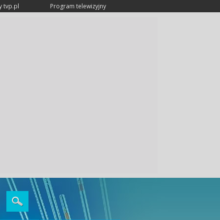
 tvp.pl
Program telewizyjny