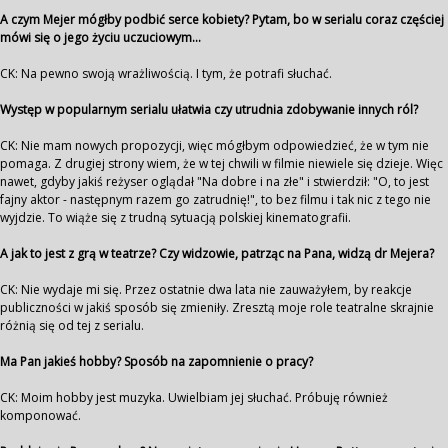
A czym Mejer mógłby podbić serce kobiety? Pytam, bo w serialu coraz częściej
mówi się o jego życiu uczuciowym...
CK: Na pewno swoją wrażliwością. I tym, że potrafi słuchać.
Występ w popularnym serialu ułatwia czy utrudnia zdobywanie innych ról?
CK: Nie mam nowych propozycji, więc mógłbym odpowiedzieć, że w tym nie
pomaga. Z drugiej strony wiem, że w tej chwili w filmie niewiele się dzieje. Więc
nawet, gdyby jakiś reżyser oglądał "Na dobre i na złe" i stwierdził: "O, to jest
fajny aktor - następnym razem go zatrudnię!", to bez filmu i tak nic z tego nie
wyjdzie. To wiąże się z trudną sytuacją polskiej kinematografii.
A jak to jest z grą w teatrze? Czy widzowie, patrząc na Pana, widzą dr Mejera?
CK: Nie wydaje mi się. Przez ostatnie dwa lata nie zauważyłem, by reakcje
publiczności w jakiś sposób się zmieniły. Zresztą moje role teatralne skrajnie
różnią się od tej z serialu.
Ma Pan jakieś hobby? Sposób na zapomnienie o pracy?
CK: Moim hobby jest muzyka. Uwielbiam jej słuchać. Próbuję również
komponować.