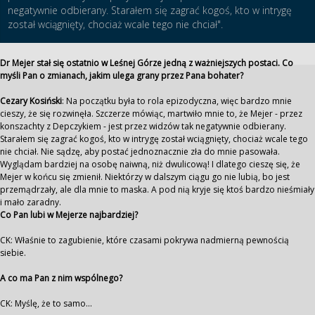
negatywnie odbierany. Starałem się zagrać kogoś, kto w intrygę
został wciągnięty, chociaż wcale tego nie chciał".
Dr Mejer stał się ostatnio w Leśnej Górze jedną z ważniejszych postaci. Co
myśli Pan o zmianach, jakim ulega grany przez Pana bohater?
Cezary Kosiński
: Na początku była to rola epizodyczna, więc bardzo mnie
cieszy, że się rozwinęła. Szczerze mówiąc, martwiło mnie to, że Mejer - przez
konszachty z Depczykiem - jest przez widzów tak negatywnie odbierany.
Starałem się zagrać kogoś, kto w intrygę został wciągnięty, chociaż wcale tego
nie chciał. Nie sądzę, aby postać jednoznacznie zła do mnie pasowała.
Wyglądam bardziej na osobę naiwną, niż dwulicową! I dlatego cieszę się, że
Mejer w końcu się zmienił. Niektórzy w dalszym ciągu go nie lubią, bo jest
przemądrzały, ale dla mnie to maska. A pod nią kryje się ktoś bardzo nieśmiały
i mało zaradny.
Co Pan lubi w Mejerze najbardziej?
CK: Właśnie to zagubienie, które czasami pokrywa nadmierną pewnością
siebie.
A co ma Pan z nim wspólnego?
CK: Myślę, że to samo...