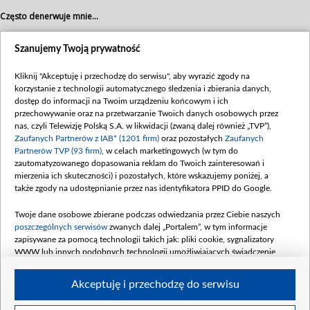
Często denerwuje mnie...
CK: ...cynizm.
Szanujemy Twoją prywatność
Obawiam się...
Kliknij "Akceptuję i przechodzę do serwisu", aby wyrazić zgody na
korzystanie z technologii automatycznego śledzenia i zbierania danych,
CK: ...że zostanę sam.
dostęp do informacji na Twoim urządzeniu końcowym i ich
przechowywanie oraz na przetwarzanie Twoich danych osobowych przez
Najważniejsze w życiu jest...
nas, czyli Telewizję Polską S.A. w likwidacji (zwaną dalej również „TVP”),
Zaufanych Partnerów z IAB* (1201 firm)
oraz pozostałych
Zaufanych
CK: Dla mnie najważniejsza jest rodzina. Trzeba znaleźć partnera, z którym się
Partnerów TVP (93 firm)
, w celach marketingowych (w tym do
przejdzie przez całe życie, z którym chce się mieć dzieci: kochać je i wychować.
zautomatyzowanego dopasowania reklam do Twoich zainteresowań i
Tylko to się liczy.
mierzenia ich skuteczności) i pozostałych, które wskazujemy poniżej, a
także zgody na udostępnianie przez nas identyfikatora PPID do Google.
I dziecko już się pojawiło?
Twoje dane osobowe zbierane podczas odwiedzania przez Ciebie naszych
CK: Tak, mam córkę. I wspaniałą mamę tej córki!
poszczególnych serwisów
zwanych dalej „Portalem”, w tym informacje
zapisywane za pomocą technologii takich jak: pliki cookie, sygnalizatory
Rozmawiała: Małgorzata Karnaszewska
WWW lub innych podobnych technologii umożliwiających świadczenie
dopasowanych i bezpiecznych usług, personalizację treści oraz reklam,
udostępnianie funkcji mediów społecznościowych oraz analizowanie ruchu
Akceptuję i przechodzę do serwisu
w Internecie.