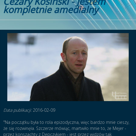
Cezary Kosiński - Jestem
kompletnie amedialny
Data publikacji:
2016-02-09
"Na początku była to rola epizodyczna, więc bardzo mnie cieszy,
że się rozwinęła. Szczerze mówiąc, martwiło mnie to, że Mejer -
przez konszachty z Depczykiem - jest przez widzów tak