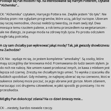
Poddaje się Pan modom? Np. na interesowanie się Harrym Potterem, czytanie
"Alchemika"...
CK: "Alchemika" czytałem, Harryego Pottera nie. Zwykle jestem "do tyłu". Nie
śledzę pism i nie oglądam programów, które uczą, jak być na topie. Ubieram
się raczej niemodnie, chociaż niektórzy twierdzą, że mam swój styl. Dwa
miesiące temu rzuciłem palenie, a rok temu przeszedłem na wegetarianizm -
ale nie dlatego, że panuje moda na zdrowy tryb życia. Po prostu odczułem
nagle taką potrzebę.
A czy sam chciałby pan wykreować jakąś modę? Tak, jak gwiazdy showbiznesu
na Zachodzie?
CK: Nie - wydaje mi się, że jestem kompletnie "amedialny". Są osoby, które
mają szczególny dar kreowania mód. Przemawiania do ludzi swoim stylem. Ja
do nich nie należę. Nie umiem nawet przekonać innych, że kawa z mlekiem jest
lepsza od czarnej. Zresztą nie chciałbym tego umieć. To wynika z szacunku dla
ludzkich upodobań. Gdy mówimy, że najlepiej ubierać się na czerwono, ktoś w
sukience zielonej może poczuć, że jego ubranie jest gorsze. Moim zdaniem,
narzucając coś drugiemu człowiekowi, w jakiś sposób go poniżamy. I to mi
przeszkadza.
Mógłby Pan dokończyć zdania? Na co dzień śmieszy mnie...
CK: ...niestety, bardzo niewiele rzeczy.