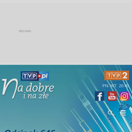
PN. WT. 20:40