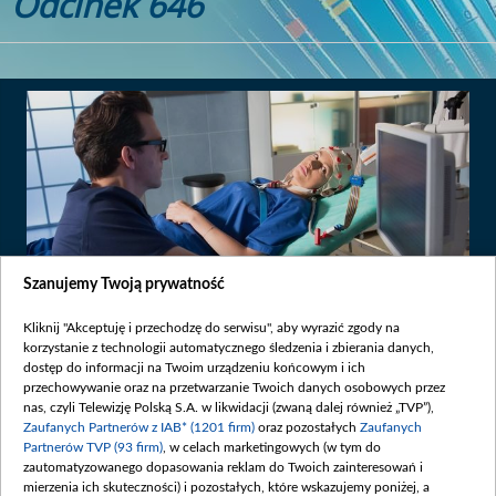
Odcinek 646
Szanujemy Twoją prywatność
Kliknij "Akceptuję i przechodzę do serwisu", aby wyrazić zgody na
korzystanie z technologii automatycznego śledzenia i zbierania danych,
Premiera:
2016-10-05
dostęp do informacji na Twoim urządzeniu końcowym i ich
przechowywanie oraz na przetwarzanie Twoich danych osobowych przez
nas, czyli Telewizję Polską S.A. w likwidacji (zwaną dalej również „TVP”),
Blanka przechodzi chemioterapię i ma także poddać się operacji.
Zaufanych Partnerów z IAB* (1201 firm)
oraz pozostałych
Zaufanych
Lekarze nie dają jednak gwarancji, że zdołają uratować jej rękę - a
Partnerów TVP (93 firm)
, w celach marketingowych (w tym do
nastolatka w końcu buntuje się i ucieka ze szpitala.
zautomatyzowanego dopasowania reklam do Twoich zainteresowań i
mierzenia ich skuteczności) i pozostałych, które wskazujemy poniżej, a