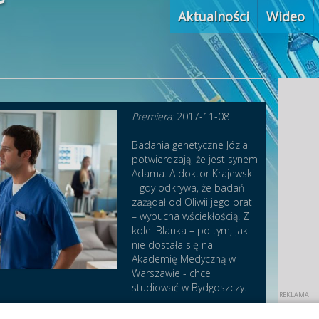
Aktualności
Wideo
Premiera:
2017-11-08
Badania genetyczne Józia
potwierdzają, że jest synem
Adama. A doktor Krajewski
– gdy odkrywa, że badań
zażądał od Oliwii jego brat
– wybucha wściekłością. Z
kolei Blanka – po tym, jak
nie dostała się na
Akademię Medyczną w
Warszawie - chce
studiować w Bydgoszczy.