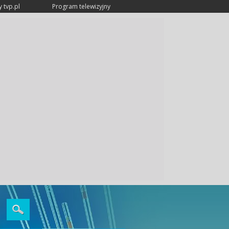
 tvp.pl
Program telewizyjny