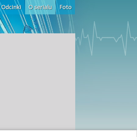
Odcinki
O serialu
Foto