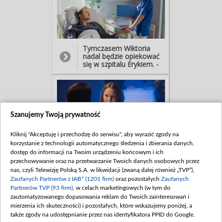
- To dlaczego zabrakło ci
odwagi, żeby ze mną
być?! - Już się nie boję…
Kłótnię zakończy
namiętny pocałunek… ale
dla Kasi to będzie dopiero
Tymczasem Wiktoria
początek kłopotów. Bo
nadal będzie opiekować
przypadkiem jej rozmowę
się w szpitalu Erykiem. -
z Wilczewskim
Jeszcze dzisiaj dostaniesz
podsłucha... Matylda! Co
wypis… - Pójdziesz ze
wydarzy się, gdy mała
mną na kolację? - Nie
odkryje, że jej matka
umawiam się z
chce odejść od
pacjentami. - Kiedy
Falkowicza?
dostanę wypis, przestanę
Szanujemy Twoją prywatność
być twoim pacjentem. -
Nie dajesz za wygraną,
co? - Nie, kiedy wiem, że
Kliknij "Akceptuję i przechodzę do serwisu", aby wyrazić zgody na
jest o co walczyć.
korzystanie z technologii automatycznego śledzenia i zbierania danych,
Prawnik okaże się uparty i
dostęp do informacji na Twoim urządzeniu końcowym i ich
w finale dopnie swego -
przechowywanie oraz na przetwarzanie Twoich danych osobowych przez
bo wieczorem doktor
nas, czyli Telewizję Polską S.A. w likwidacji (zwaną dalej również „TVP”),
Consalida umówi się z
Zaufanych Partnerów z IAB* (1201 firm)
oraz pozostałych
Zaufanych
nim na randkę. - Zawsze
Partnerów TVP (93 firm)
, w celach marketingowych (w tym do
wiedziałaś, że będziesz
zautomatyzowanego dopasowania reklam do Twoich zainteresowań i
chirurgiem? - Mama
twierdzi, że jak miałam
mierzenia ich skuteczności) i pozostałych, które wskazujemy poniżej, a
pięć lat, próbowałam
także zgody na udostępnianie przez nas identyfikatora PPID do Google.