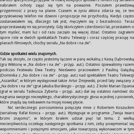
nabrałem ochoty zająć się tym na poważnie. Poczułem prawdziwą
przyjemność z pracy na planie. Czasem w życiu aktora zdarza się, że ten
przysłowiowy telefon nie dzwoni i propozycje nie przychodzą. Kiedyś często
zastanawiałem się, dlaczego tak jest, męczyłem się z bezradności. Teraz
poprzestawiały mi się priorytety. Gdy skończyłem czterdzieści lat, przestałem o
tym myśleć, mam luz i od razu zaczęło się więcej dziać. Ostatnio zagrałem
spore role w dwóch spektaklach Teatru Telewizji i coraz częściej pracuję na
planach filmowych, choćby serialu „Na dobre i na złe”.
Gdzie spotkałeś wielu znajomych.
Tak się złożyło, że często jesteśmy łączeni w parę wokalną z Kasią Dąbrowską
(gra Wiktorię w „Na dobre i na złe” - przyp. aut.). Ostatnio śpiewaliśmy razem
podczas Festiwalu Dwa Teatry. Niedawno pracowałem z Pauliną Gałązką
(Dominika z „Na dobre i na złe” - przyp. aut.) nad spektaklem Teatru Telewizji
„Aszantka”, w którym występował także Artur Żmijewski, przed laty związany z
„Na dobre i na złe” (grał Jakuba Burskiego – przyp. aut.). Z kolei Marian Opania
(grał w serialu Tadeusza Zyberta – przyp. aut.) dał się ostatnio namówić do
nagrania swojego niezwykłego, charakterystycznego głosu w jednej z piosenek,
które znajdą się niebawem na mojej nowej płycie.
Nić serdecznego porozumienia połączyła mnie z Robertem Koszuckim
(serialowy Rafał Konica – przyp. aut.). Występuje w programie „Twoja twarz
brzmi znajomo”, w którym brałem udział pięć lat temu. Z wielką
niecierpliwością oczekuję następnego spotkania z nim, żeby powymieniać się
wspomnieniami i potężnymi emocjami, jakie towarzyszą wykonawcom w tym