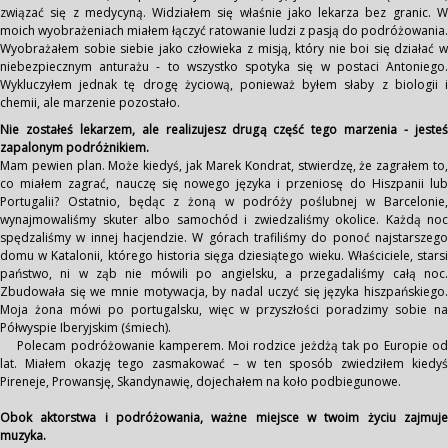
związać się z medycyną. Widziałem się właśnie jako lekarza bez granic. W
moich wyobrażeniach miałem łączyć ratowanie ludzi z pasją do podróżowania.
Wyobrażałem sobie siebie jako człowieka z misją, który nie boi się działać w
niebezpiecznym anturażu - to wszystko spotyka się w postaci Antoniego.
Wykluczyłem jednak tę drogę życiową, ponieważ byłem słaby z biologii i
chemii, ale marzenie pozostało.
Nie zostałeś lekarzem, ale realizujesz drugą część tego marzenia - jesteś
zapalonym podróżnikiem.
Mam pewien plan. Może kiedyś, jak Marek Kondrat, stwierdzę, że zagrałem to,
co miałem zagrać, nauczę się nowego języka i przeniosę do Hiszpanii lub
Portugalii? Ostatnio, będąc z żoną w podróży poślubnej w Barcelonie,
wynajmowaliśmy skuter albo samochód i zwiedzaliśmy okolice. Każdą noc
spędzaliśmy w innej hacjendzie. W górach trafiliśmy do ponoć najstarszego
domu w Katalonii, którego historia sięga dziesiątego wieku. Właściciele, starsi
państwo, ni w ząb nie mówili po angielsku, a przegadaliśmy całą noc.
Zbudowała się we mnie motywacja, by nadal uczyć się języka hiszpańskiego.
Moja żona mówi po portugalsku, więc w przyszłości poradzimy sobie na
Półwyspie Iberyjskim (śmiech).
Polecam podróżowanie kamperem. Moi rodzice jeżdżą tak po Europie od
lat. Miałem okazję tego zasmakować – w ten sposób zwiedziłem kiedyś
Pireneje, Prowansję, Skandynawię, dojechałem na koło podbiegunowe.
Obok aktorstwa i podróżowania, ważne miejsce w twoim życiu zajmuje
muzyka.