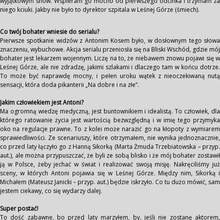
wyjątkowym show. Wspieram go mocno od pierwszego odcinka i trzymam za
niego kciuki. Jakby nie było to dyrektor szpitala w Leśnej Górze (śmiech).
Co twój bohater wniesie do serialu?
Pierwsze spotkanie widzów z Antonim Kosem było, w dosłownym tego słowa
znaczeniu, wybuchowe. Akcja serialu przeniosła się na Bliski Wschód, gdzie mój
bohater jest lekarzem wojennym. Liczę na to, że niebawem znowu pojawi się w
Leśnej Górze, ale nie zdradzę, jakimi szlakami i dlaczego tam w końcu dotrze.
To może być naprawdę mocny, i pełen uroku wątek z nieoczekiwaną nutą
sensacji, która doda pikanterii „Na dobre i na złe”.
Jakim człowiekiem jest Antoni?
Ma ogromną wiedzę medyczną, jest buntownikiem i idealistą. To człowiek, dla
którego ratowanie życia jest wartością bezwzględną i w imię tego przymyka
oko na regulacje prawne. To z kolei może narazić go na kłopoty z wymiarem
sprawiedliwości. Ze scenariuszy, które otrzymałem, nie wynika jednoznacznie,
co przed laty łączyło go z Hanną Sikorką (Marta Żmuda Trzebiatowska – przyp.
aut.), ale można przypuszczać, że byli ze sobą blisko i że mój bohater zostawił
ją w Polsce, żeby jechać w świat i realizować swoją misję. Nakręciliśmy już
sceny, w których Antoni pojawia się w Leśnej Górze. Między nim, Sikorką i
Michałem (Mateusz Janicki – przyp. aut.) będzie iskrzyło. Co tu dużo mówić, sam
jestem ciekawy, co się wydarzy dalej.
Super postać!
To dość zabawne, bo przed laty marzyłem, by, jeśli nie zostanę aktorem,