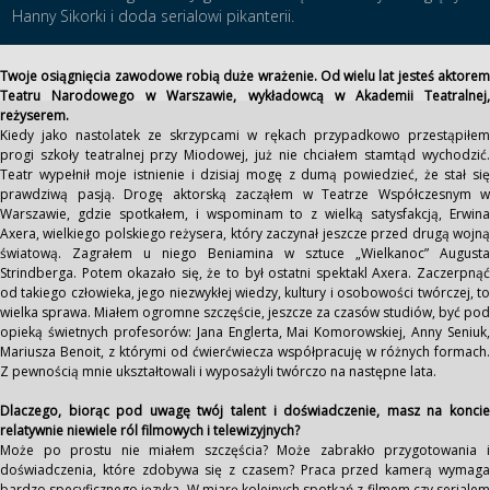
Hanny Sikorki i doda serialowi pikanterii.
Twoje osiągnięcia zawodowe robią duże wrażenie. Od wielu lat jesteś aktorem
Teatru Narodowego w Warszawie, wykładowcą w Akademii Teatralnej,
reżyserem.
Kiedy jako nastolatek ze skrzypcami w rękach przypadkowo przestąpiłem
progi szkoły teatralnej przy Miodowej, już nie chciałem stamtąd wychodzić.
Teatr wypełnił moje istnienie i dzisiaj mogę z dumą powiedzieć, że stał się
prawdziwą pasją. Drogę aktorską zacząłem w Teatrze Współczesnym w
Warszawie, gdzie spotkałem, i wspominam to z wielką satysfakcją, Erwina
Axera, wielkiego polskiego reżysera, który zaczynał jeszcze przed drugą wojną
światową. Zagrałem u niego Beniamina w sztuce „Wielkanoc” Augusta
Strindberga. Potem okazało się, że to był ostatni spektakl Axera. Zaczerpnąć
od takiego człowieka, jego niezwykłej wiedzy, kultury i osobowości twórczej, to
wielka sprawa. Miałem ogromne szczęście, jeszcze za czasów studiów, być pod
opieką świetnych profesorów: Jana Englerta, Mai Komorowskiej, Anny Seniuk,
Mariusza Benoit, z którymi od ćwierćwiecza współpracuję w różnych formach.
Z pewnością mnie ukształtowali i wyposażyli twórczo na następne lata.
Dlaczego, biorąc pod uwagę twój talent i doświadczenie, masz na koncie
relatywnie niewiele ról filmowych i telewizyjnych?
Może po prostu nie miałem szczęścia? Może zabrakło przygotowania i
doświadczenia, które zdobywa się z czasem? Praca przed kamerą wymaga
bardzo specyficznego języka. W miarę kolejnych spotkań z filmem czy serialem