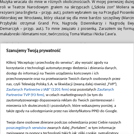
Muzyka wracała do mnie w różnych okolicznościach. W mojej pierwszej dużej
roli w Teatrze Narodowym grałem na skrzypcach („Szkoła żon” Moliera w
reżyserii Jana Englerta – przyp. aut.), potem wybrałem się na Przegląd Piosenki
Aktorskiej we Wrocławiu, który okazał się dla mnie bardzo szczęśliwy (Marcin
Przybylski otrzymał Grand Prix, Nagrodę Dziennikarzy i Nagrodę Ewy
Demarczyk – przyp. aut.). To mnie związało z piosenką. Zaraziłem się formą
makabreski i klimatami noir, twórczością Toma Waitsa i Nicka Cave’a.
Kiedy będzie można kupić twoją płytę, o której wspomniałeś w naszej
rozmowie?
Szanujemy Twoją prywatność
Wczoraj wyszedłem ze studia, gdzie nagrywaliśmy ostatnie wokale. Teraz
muszę uzbierać fundusze, żeby móc wreszcie wydać płytę. W przyszłości
Kliknij "Akceptuję i przechodzę do serwisu", aby wyrazić zgody na
planuję stworzyć jej wersję sceniczną.
korzystanie z technologii automatycznego śledzenia i zbierania danych,
Zaprosiłem do współpracy jednego z najlepszych pianistów i aranżerów
dostęp do informacji na Twoim urządzeniu końcowym i ich
jazzowych, Krzysztofa Herdzina, który został patronem twórczym i opiekunem
przechowywanie oraz na przetwarzanie Twoich danych osobowych przez
stylistycznym mojej płyty. Pracowałem nad nią również z muzykami, którzy na
nas, czyli Telewizję Polską S.A. w likwidacji (zwaną dalej również „TVP”),
co dzień towarzyszą Krzysztofowi - Robertem Kubiszynem, Cezarym Konradem
Zaufanych Partnerów z IAB* (1201 firm)
oraz pozostałych
Zaufanych
czy Wiesławem Wysockim, a także wspaniałymi aktorami – Krystyną Tkacz,
Partnerów TVP (93 firm)
, w celach marketingowych (w tym do
Kasią Dąbrowską, Moniką Dryl, Julią Chmielnik, Januszem Gajosem i Marianem
zautomatyzowanego dopasowania reklam do Twoich zainteresowań i
Opanią, o którym już wspominałem. Zaprosiłem też, a jakże, moich studentów.
mierzenia ich skuteczności) i pozostałych, które wskazujemy poniżej, a
Swoimi talentami wnieśli do konceptu bardzo dużo witalności. Ta płyta jest
także zgody na udostępnianie przez nas identyfikatora PPID do Google.
upleciona z tekstów współczesnych poetów, którzy tworzą w stylu noir.
Opowiada tajemniczą, kryminalną historię pewnego wampirycznego
Twoje dane osobowe zbierane podczas odwiedzania przez Ciebie naszych
szansonisty z lat pięćdziesiątych.
poszczególnych serwisów
zwanych dalej „Portalem”, w tym informacje
zapisywane za pomocą technologii takich jak: pliki cookie, sygnalizatory