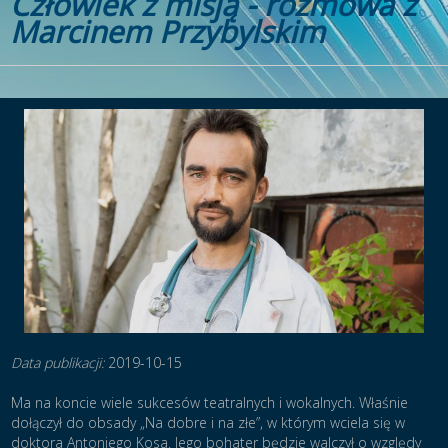
Człowiek z misją - rozmowa z
Marcinem Przybylskim
Data publikacji:
2019-10-15
Ma na koncie wiele sukcesów teatralnych i wokalnych. Właśnie
dołączył do obsady „Na dobre i na złe”, w którym wciela się w
doktora Antoniego Kosa. Jego bohater będzie walczył o względy