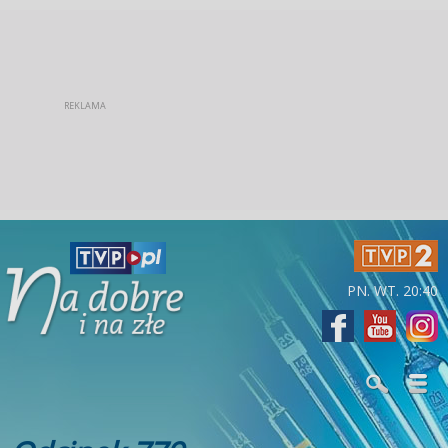
PN. WT. 20:40