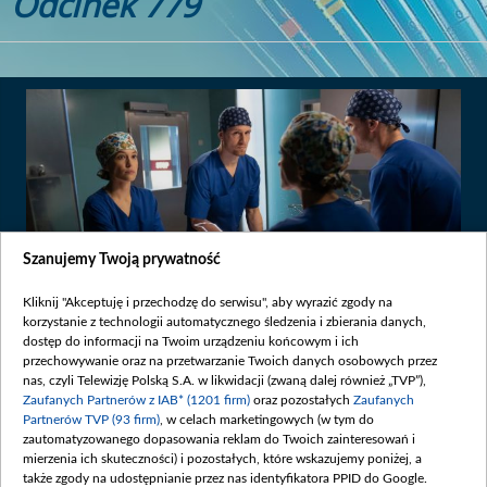
Odcinek 779
Szanujemy Twoją prywatność
Kliknij "Akceptuję i przechodzę do serwisu", aby wyrazić zgody na
korzystanie z technologii automatycznego śledzenia i zbierania danych,
dostęp do informacji na Twoim urządzeniu końcowym i ich
Premiera:
2020-09-09
przechowywanie oraz na przetwarzanie Twoich danych osobowych przez
nas, czyli Telewizję Polską S.A. w likwidacji (zwaną dalej również „TVP”),
Zaufanych Partnerów z IAB* (1201 firm)
oraz pozostałych
Zaufanych
W Leśnej Górze zjawia się nowa gwiazda chirurgii: doktor Alina
Partnerów TVP (93 firm)
, w celach marketingowych (w tym do
Fisher, przyrodnia siostra Kasi Smudy, którą Falkowicz sprowadził
zautomatyzowanego dopasowania reklam do Twoich zainteresowań i
do szpitala aż z USA.
mierzenia ich skuteczności) i pozostałych, które wskazujemy poniżej, a
także zgody na udostępnianie przez nas identyfikatora PPID do Google.