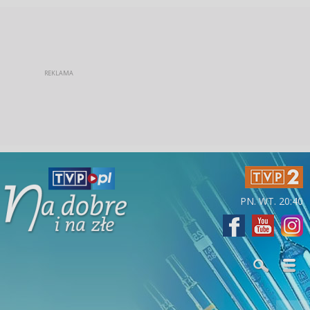
PN. WT. 20:40