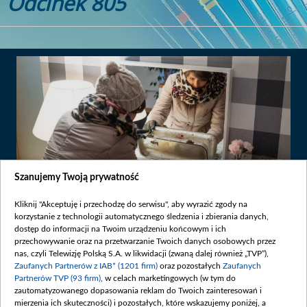
Odcinek 805
Szanujemy Twoją prywatność
Kliknij "Akceptuję i przechodzę do serwisu", aby wyrazić zgody na
korzystanie z technologii automatycznego śledzenia i zbierania danych,
Premiera:
2021-04-07
dostęp do informacji na Twoim urządzeniu końcowym i ich
przechowywanie oraz na przetwarzanie Twoich danych osobowych przez
nas, czyli Telewizję Polską S.A. w likwidacji (zwaną dalej również „TVP”),
Tadek, by zapłacić okup za ojca, pożycza pieniądze od Glorii oraz
Zaufanych Partnerów z IAB* (1201 firm)
oraz pozostałych
Zaufanych
Jorge i później przywozi Janusza do szpitala. A badania, które na
Partnerów TVP (93 firm)
, w celach marketingowych (w tym do
prośbę kolegi zleca Hania, wykazują, że senior jest poważnie
zautomatyzowanego dopasowania reklam do Twoich zainteresowań i
chory.
mierzenia ich skuteczności) i pozostałych, które wskazujemy poniżej, a