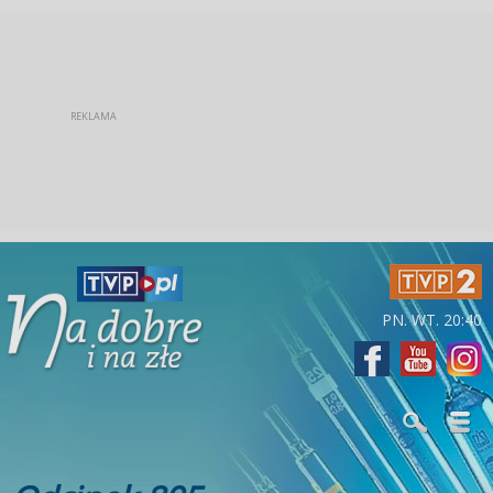
PN. WT. 20:40