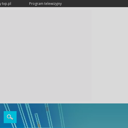
 tvp.pl
Program telewizyjny