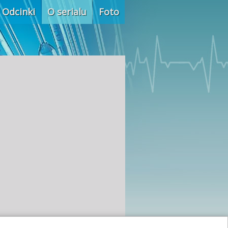
Odcinki
O serialu
Foto