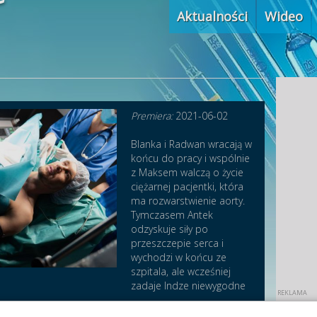
Aktualności
Wideo
Premiera:
2021-06-02
Blanka i Radwan wracają w
końcu do pracy i wspólnie
z Maksem walczą o życie
ciężarnej pacjentki, która
ma rozwarstwienie aorty.
Tymczasem Antek
odzyskuje siły po
przeszczepie serca i
wychodzi w końcu ze
szpitala, ale wcześniej
zadaje Indze niewygodne