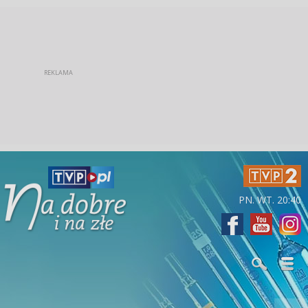
PN. WT. 20:40