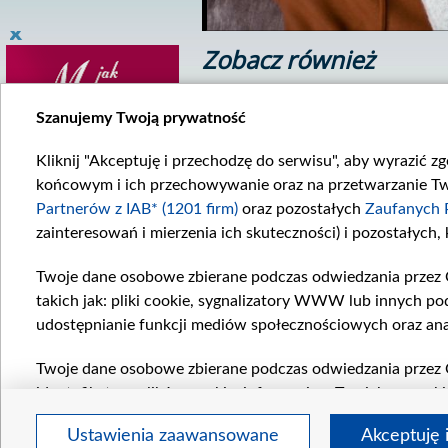
Zobacz również
Szanujemy Twoją prywatność
Kliknij "Akceptuję i przechodzę do serwisu", aby wyrazić z
końcowym i ich przechowywanie oraz na przetwarzanie Twoi
Partnerów z IAB* (1201 firm)
oraz pozostałych
Zaufanych 
zainteresowań i mierzenia ich skuteczności) i pozostałych,
ego wieczoru!
Pobudka
sunki Blanki z Mario...
Blanka nie potrafi...
Twoje dane osobowe zbierane podczas odwiedzania przez 
takich jak: pliki cookie, sygnalizatory WWW lub innych po
Komentarze
udostępnianie funkcji mediów społecznościowych oraz ana
Twoje dane osobowe zbierane podczas odwiedzania przez 
identyfikatory plików cookie, informacje o Twoich wyszuk
pozostałych
Zaufanych Partnerów TVP
dla realizacji nas
Ustawienia zaawansowane
Akceptuję 
wyboru spersonalizowanych reklam, tworzenia profilu sper
regulamin