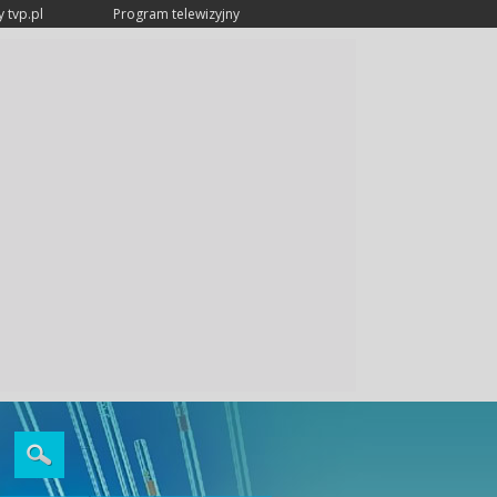
 tvp.pl
Program telewizyjny