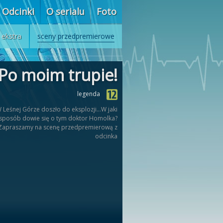
Odcinki
O serialu
Foto
ekstra
sceny przedpremierowe
Po moim trupie!
legenda
 Leśnej Górze doszło do eksplozji...W jaki
sposób dowie się o tym doktor Homolka?
Zapraszamy na scenę przedpremierową z
odcinka