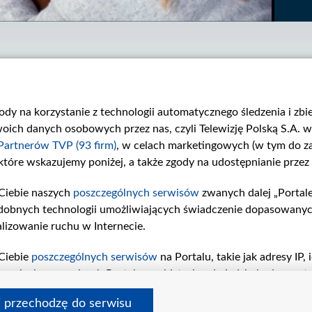
gody na korzystanie z technologii automatycznego śledzenia i zb
ch danych osobowych przez nas, czyli Telewizję Polską S.A. w 
Partnerów TVP (93 firm)
, w celach marketingowych (w tym do 
 które wskazujemy poniżej, a także zgody na udostępnianie przez
Lekarz starej daty
Spowiedź
Profesor Falkowicz w...
W 993. odcinku mała...
Ciebie naszych
poszczególnych serwisów
zwanych dalej „Portal
dobnych technologii umożliwiających świadczenie dopasowanych i
lizowanie ruchu w Internecie.
Ciebie
poszczególnych serwisów
na Portalu, takie jak adresy IP
iwaniach w serwisach Portalu czy historia odwiedzin będą prze
tępujących celów i funkcji: przechowywania informacji na urząd
i przechodzę do serwisu
sonalizowanych reklam, tworzenia profilu spersonalizowanych t
 tvp.pl
pomoc
polityka prywatności
moje zgody
redakcja
newsl