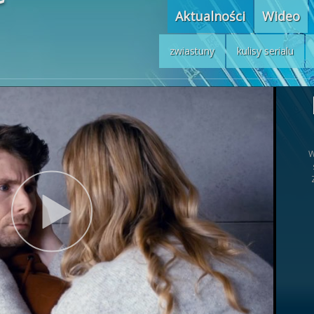
Aktualności
Wideo
zwiastuny
kulisy serialu
W