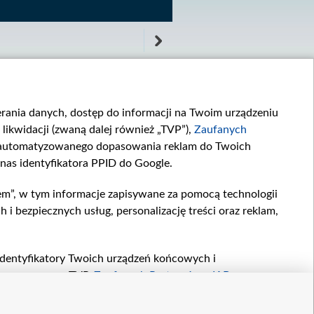
ierania danych, dostęp do informacji na Twoim urządzeniu
likwidacji (zwaną dalej również „TVP”),
Zaufanych
zautomatyzowanego dopasowania reklam do Twoich
 nas identyfikatora PPID do Google.
Po mamusi
Najzdolniejszy
Jak układa się ostatnio...
W 991. „kariera”...
em”, w tym informacje zapisywane za pomocą technologii
 bezpiecznych usług, personalizację treści oraz reklam,
, identyfikatory Twoich urządzeń końcowych i
twarzane przez TVP,
Zaufanych Partnerów z IAB
oraz
zeniu lub dostęp do nich, wyboru podstawowych reklam,
reści, wyboru spersonalizowanych treści, pomiaru
etter
kontakt