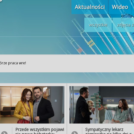
Aktualności
Wideo
wszystkie
zdjęcia 
órze praca wre!
Przede wszystkim pojawi
Sympatyczny lekarz