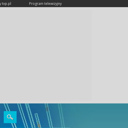
 tvp.pl
Program telewizyjny