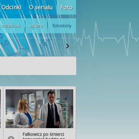
Odcinki
O serialu
Foto
z odcinków
ekstra
fotostory
Falkowicz po śmierci