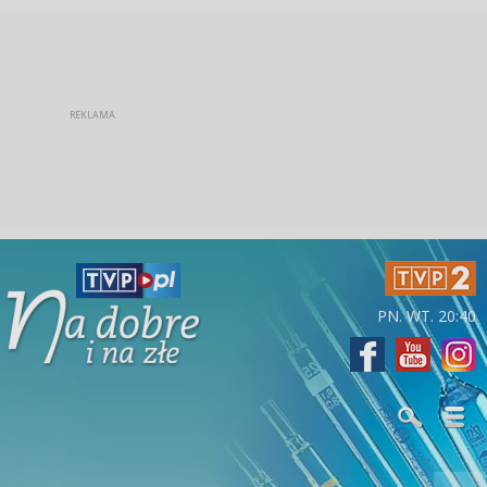
PN. WT. 20:40