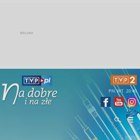
PN. WT. 20:40