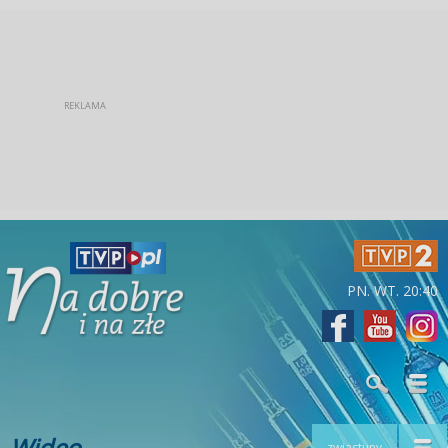
PN. WT. 20:40
Wideo
zwiastuny