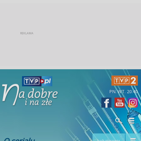
PN. WT. 20:40
O serialu
bohaterowie