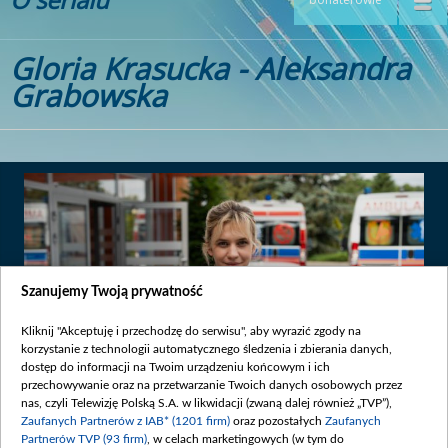
Gloria Krasucka - Aleksandra
Grabowska
Szanujemy Twoją prywatność
Kliknij "Akceptuję i przechodzę do serwisu", aby wyrazić zgody na
korzystanie z technologii automatycznego śledzenia i zbierania danych,
dostęp do informacji na Twoim urządzeniu końcowym i ich
przechowywanie oraz na przetwarzanie Twoich danych osobowych przez
nas, czyli Telewizję Polską S.A. w likwidacji (zwaną dalej również „TVP”),
Zaufanych Partnerów z IAB* (1201 firm)
oraz pozostałych
Zaufanych
Data publikacji:
2022-09-13
Partnerów TVP (93 firm)
, w celach marketingowych (w tym do