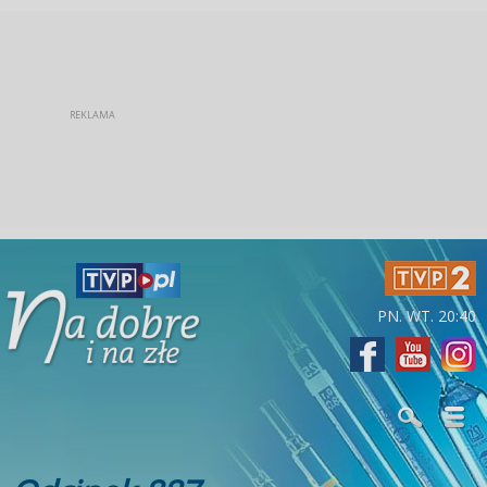
PN. WT. 20:40