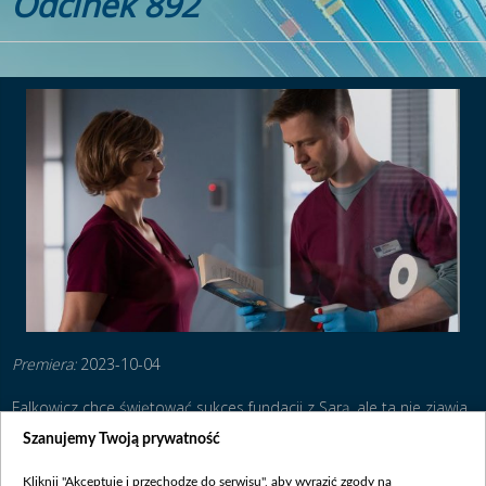
Odcinek 892
Premiera:
2023-10-04
Falkowicz chce świętować sukces fundacji z Sarą, ale ta nie zjawia
się na umówione spotkanie i nie odpowiada na jego telefony.
Szanujemy Twoją prywatność
Zaniepokojony, profesor próbuje zgłosić jej zaginięcie na policji.
Wkrótce chirurg odkrywa, że jego karty płatnicze nie działają, a na
Kliknij "Akceptuję i przechodzę do serwisu", aby wyrazić zgody na