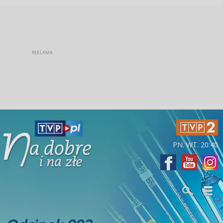
PN. WT. 20:40