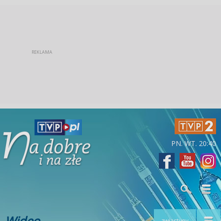
PN. WT. 20:40
Wideo
zwiastuny