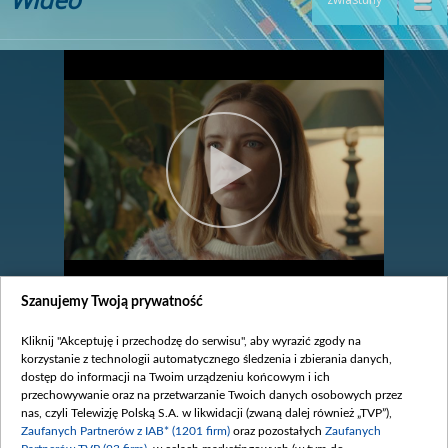
Szanujemy Twoją prywatność
odc. 925
legenda
Kliknij "Akceptuję i przechodzę do serwisu", aby wyrazić zgody na
korzystanie z technologii automatycznego śledzenia i zbierania danych,
dostęp do informacji na Twoim urządzeniu końcowym i ich
Zobacz również
przechowywanie oraz na przetwarzanie Twoich danych osobowych przez
nas, czyli Telewizję Polską S.A. w likwidacji (zwaną dalej również „TVP”),
Zaufanych Partnerów z IAB* (1201 firm)
oraz pozostałych
Zaufanych