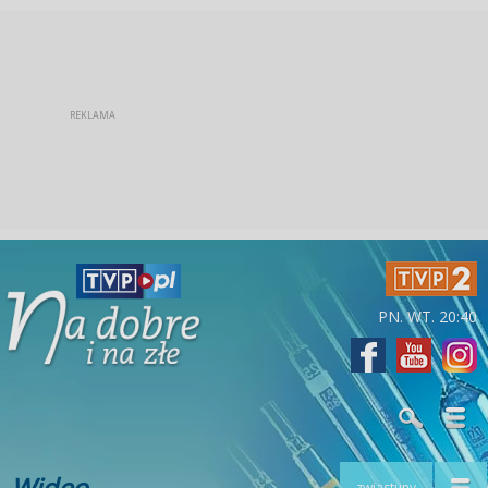
PN. WT. 20:40
Wideo
zwiastuny