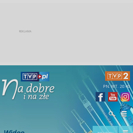
PN. WT. 20:40
Wideo
zwiastuny