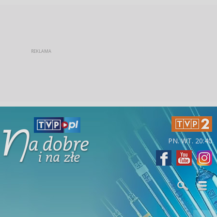
PN. WT. 20:40