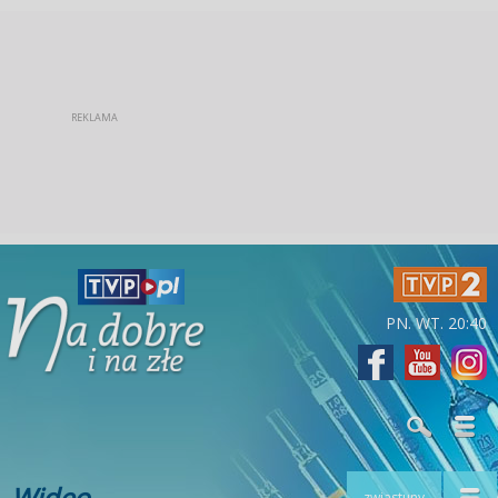
PN. WT. 20:40
Wideo
zwiastuny