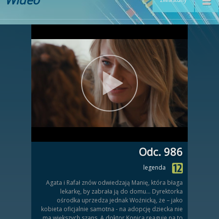
Odc. 986
legenda
Agata i Rafał znów odwiedzają Manię, która błaga
lekarkę, by zabrała ją do domu... Dyrektorka
ośrodka uprzedza jednak Woźnicką, że – jako
kobieta oficjalnie samotna - na adopcję dziecka nie
ma większych szans. A doktor Konica reaguje na to