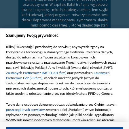
oświadczynami. W szpitalu Rafał trafia na wyjątkowo
trudną pacjentkę - młodą kobietę z pęknięciem szyjki
kości udowej, której organizm zniszczyła niewłaściwa
dieta i ślepa wiara w naturopatię. Tymczasem Blanka
musi pomóc ciężarnej, u której diagnozuje stan
przedrzucawkowy, a do tego poznaje w pracy Zuzę –
dziewczynę, która właśnie poroniła i z którą lekarka
Szanujemy Twoją prywatność
szybko się zaprzyjaźnia. Mario awaryjnie pomaga
żonie w opiece nad Niną i znów ukochaną
Kliknij "Akceptuję i przechodzę do serwisu", aby wyrazić zgody na
zaskakuje...
korzystanie z technologii automatycznego śledzenia i zbierania danych,
dostęp do informacji na Twoim urządzeniu końcowym i ich
Zobacz również
przechowywanie oraz na przetwarzanie Twoich danych osobowych przez
nas, czyli Telewizję Polską S.A. w likwidacji (zwaną dalej również „TVP”),
Zaufanych Partnerów z IAB* (1201 firm)
oraz pozostałych
Zaufanych
Partnerów TVP (93 firm)
, w celach marketingowych (w tym do
zautomatyzowanego dopasowania reklam do Twoich zainteresowań i
mierzenia ich skuteczności) i pozostałych, które wskazujemy poniżej, a
także zgody na udostępnianie przez nas identyfikatora PPID do Google.
Twoje dane osobowe zbierane podczas odwiedzania przez Ciebie naszych
poszczególnych serwisów
zwanych dalej „Portalem”, w tym informacje
zapisywane za pomocą technologii takich jak: pliki cookie, sygnalizatory
Odc. 995
Odc. 994
WWW lub innych podobnych technologii umożliwiających świadczenie
Do Leśnej Góry trafia...
Doktor Homolka tym...
dopasowanych i bezpiecznych usług, personalizację treści oraz reklam,