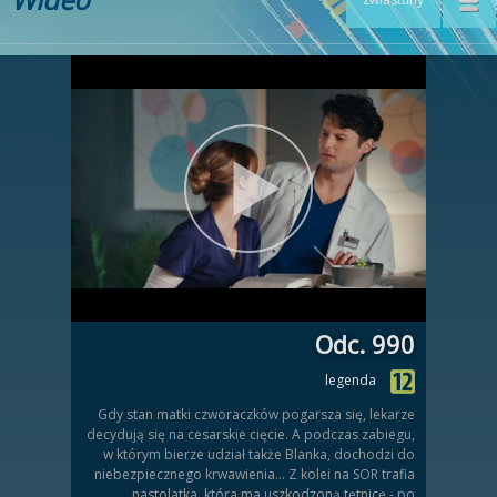
Odc. 990
legenda
Gdy stan matki czworaczków pogarsza się, lekarze
decydują się na cesarskie cięcie. A podczas zabiegu,
w którym bierze udział także Blanka, dochodzi do
niebezpiecznego krwawienia... Z kolei na SOR trafia
nastolatka, która ma uszkodzoną tętnicę - po