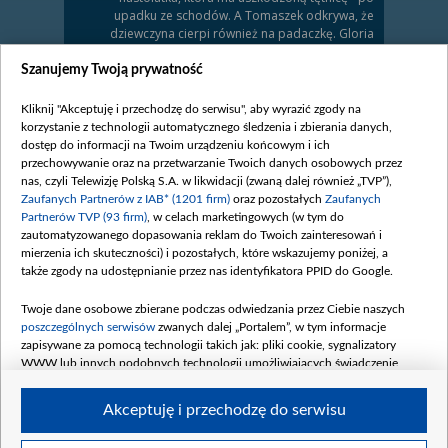
upadku ze schodów. A Tomaszek odkrywa, że
dziewczyna cierpi również na padaczkę. Gloria
ostatecznie rozstaje się z Begerem, ale ukrywa przed
byłym ukochanym, że ostatnią noc spędziła u
Szanujemy Twoją prywatność
Zawady. Tymczasem Maria wraca po gwałcie do
pracy i próbuje udawać, że nic się nie wydarzyło,
Kliknij "Akceptuję i przechodzę do serwisu", aby wyrazić zgody na
choć jest o krok od załamania.
korzystanie z technologii automatycznego śledzenia i zbierania danych,
dostęp do informacji na Twoim urządzeniu końcowym i ich
Zobacz również
przechowywanie oraz na przetwarzanie Twoich danych osobowych przez
nas, czyli Telewizję Polską S.A. w likwidacji (zwaną dalej również „TVP”),
Zaufanych Partnerów z IAB* (1201 firm)
oraz pozostałych
Zaufanych
Partnerów TVP (93 firm)
, w celach marketingowych (w tym do
zautomatyzowanego dopasowania reklam do Twoich zainteresowań i
mierzenia ich skuteczności) i pozostałych, które wskazujemy poniżej, a
także zgody na udostępnianie przez nas identyfikatora PPID do Google.
Twoje dane osobowe zbierane podczas odwiedzania przez Ciebie naszych
poszczególnych serwisów
zwanych dalej „Portalem”, w tym informacje
zapisywane za pomocą technologii takich jak: pliki cookie, sygnalizatory
Odc. 995
Odc. 994
WWW lub innych podobnych technologii umożliwiających świadczenie
Do Leśnej Góry trafia...
Doktor Homolka tym...
dopasowanych i bezpiecznych usług, personalizację treści oraz reklam,
udostępnianie funkcji mediów społecznościowych oraz analizowanie ruchu
Akceptuję i przechodzę do serwisu
w Internecie.