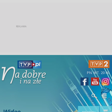
PN. WT. 20:40
Wideo
zwiastuny