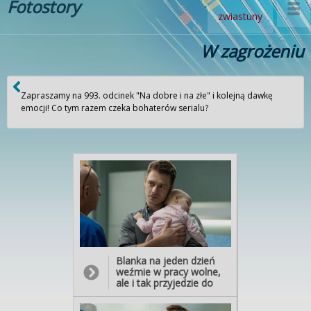
Fotostory
zwiastuny
W zagrożeniu
Zapraszamy na 993. odcinek "Na dobre i na złe" i kolejną dawkę
emocji! Co tym razem czeka bohaterów serialu?
Blanka na jeden dzień
weźmie w pracy wolne,
ale i tak przyjedzie do
szpitala, by zająć się
ciężarną pacjentką z