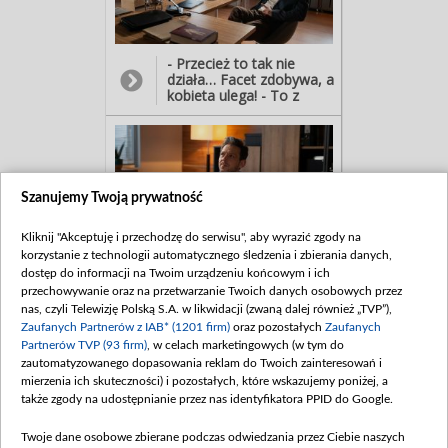
dziwnie na ciebie reaguje?
- Dziwnie? Nigdy nie
posprzeczałeś się ze
swoją…? A nie, ty nie! Jak
- Przecież to tak nie
ty to robisz, że śpisz ze
działa… Facet zdobywa, a
wszystkimi i żadna nie ma
kobieta ulega! - To z
do ciebie pretensji? -
Marią chyba ci coś nie
Jestem szczery w
wyszło... - Wracamy do
uczuciach... I zawsze
siebie, to trochę iskrzy…
pytam o zgodę.
Po kilku godzinach Dobry
zdradzi za to koledze,
że… myśli o zmianie
Szanujemy Twoją prywatność
pracy.
Kliknij "Akceptuję i przechodzę do serwisu", aby wyrazić zgody na
korzystanie z technologii automatycznego śledzenia i zbierania danych,
- Odkąd ty i Maria
dostęp do informacji na Twoim urządzeniu końcowym i ich
odeszliście, jestem tam
przechowywanie oraz na przetwarzanie Twoich danych osobowych przez
jak piąte koło u wozu.
nas, czyli Telewizję Polską S.A. w likwidacji (zwaną dalej również „TVP”),
Porzucony i samotny… -
Zaufanych Partnerów z IAB* (1201 firm)
oraz pozostałych
Zaufanych
Chcesz przejść do Leśnej
Partnerów TVP (93 firm)
, w celach marketingowych (w tym do
Góry? - Musiałby mnie
Beger zrobić
zautomatyzowanego dopasowania reklam do Twoich zainteresowań i
ordynatorem. Ale jak
mierzenia ich skuteczności) i pozostałych, które wskazujemy poniżej, a
ładnie poprosi…
także zgody na udostępnianie przez nas identyfikatora PPID do Google.
Twoje dane osobowe zbierane podczas odwiedzania przez Ciebie naszych