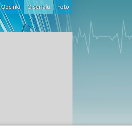
Odcinki
O serialu
Foto