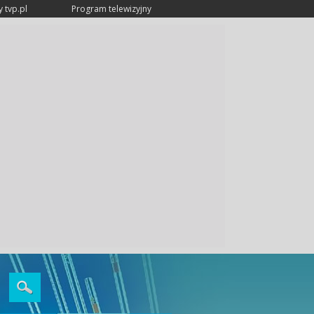
 tvp.pl
Program telewizyjny