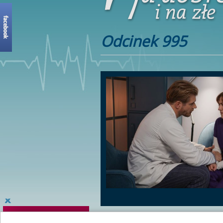
Odcinek 995
Pacjentka Glorii i Begera ma za to niebezp