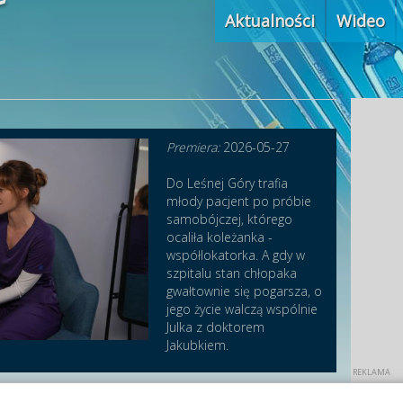
Aktualności
Wideo
Premiera:
2026-05-27
Do Leśnej Góry trafia
młody pacjent po próbie
samobójczej, którego
ocaliła koleżanka -
współlokatorka. A gdy w
szpitalu stan chłopaka
gwałtownie się pogarsza, o
jego życie walczą wspólnie
Julka z doktorem
Jakubkiem.
ieczne powikłanie po wszczepieniu bajpasów: zakrzep w stencie.