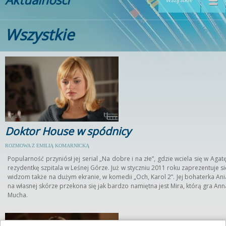
Wszystkie
Doktor House w spódnicy
ROZMOWA Z EMILIĄ KOMARNICKĄ
Popularność przyniósł jej serial „Na dobre i na złe”, gdzie wciela się w Agatę
rezydentkę szpitala w Leśnej Górze. Już w styczniu 2011 roku zaprezentuje si
widzom także na dużym ekranie, w komedii „Och, Karol 2”. Jej bohaterka Ani
na własnej skórze przekona się jak bardzo namiętna jest Mira, którą gra Ann
Mucha.